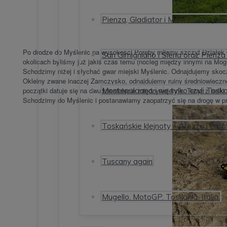
Pienza, Gladiator i Motichciello, p
Po drodze do Myślenic na wysokości Poręby mijamy szczyt Działek 
San Gimigniano i Siena oraz Pienza
okolicach byliśmy już jakiś czas temu (nocleg między innymi na Mogi
Schodzimy niżej i słychać gwar miejski Myślenic. Odnajdujemy skoc
Okleiny zwane inaczej Zamczysko, odnajdujemy ruiny średniowieczne
początki datuje się na dwudziestolecie międzywojenne. Teraz z belki
Montepulciano i nie tylko czyli Tos
Schodzimy do Myślenic i postanawiamy zaopatrzyć się na drogę w pro
Toskańskie klejnoty – Arezzo i zac
Tuscany again
Mugello. MotoGP. Toskania. Italia.