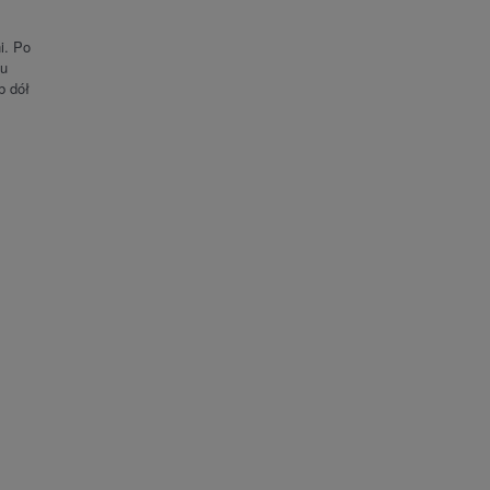
i. Po
ku
b dół