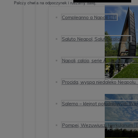
Palczy chwila na odpoczynek i ruszamy dalej.
Compleanno a Napoli🇮🇹
Saluto Neapol, Saluto Italia 🇮🇹
Napoli, calcio, serie A, Stadio Di
Procida, wyspa niedaleko Neapolu. I
Salerno – klejnot południowych Wł
Pompei, Wezuwiusz, Herkulanum 