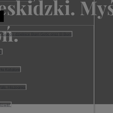
eskidzki. Myś
oń.
Gaudi i dzielnice Barri Gotic oraz El Born
:0
ła Katalonii
als. Hiszpania.
Rower.