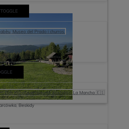
 TOGGLE
nabèu, Museo del Prado i churros.
OGGLE
em Don Kichota w regionie Kastylia – La Mancha 🇪🇸
arcówka, Beskidy