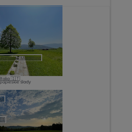
ego Armando Maradona
talia 🇮🇹
papieskie ślady
och
🇹