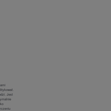
nami
itykował.
dzi. Jest
symalnie
żko
zczeniu