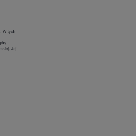
a. W tych
góry
kiej. Jej