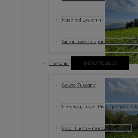
Naso del Lyskamm
Sierpniowe zmagania w masywie 
Toskania
MENU TOGGLE
Saluto Tuscany
Florencja, Lukka, Pisa – jednak nied
Pisa i Lucca – marcowa odsłona