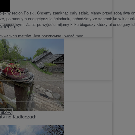
epiękny region Polski. Chcemy zamknąć cały szlak. Mamy przed sobą dwa dn
ze, po mocnym energetycznie śniadaniu, schodzimy ze schroniska w kierun
 pogodowym. Zaraz po wyjściu mijamy kilku biegaczy którzy albo do góry lu
 Abruzja
nywanych metrów. Jest pozytywnie i widać moc.

ników.
ty na Kudłaczach