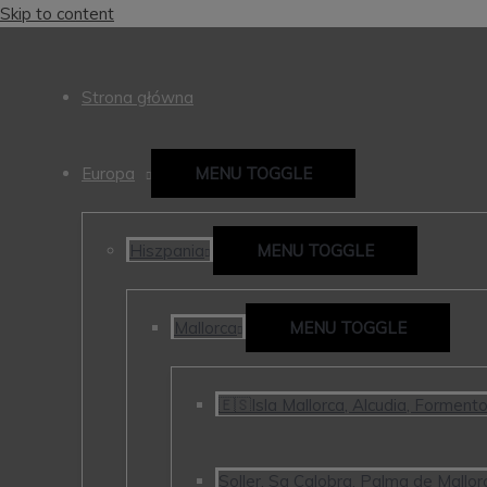
Skip to content
Strona główna
Europa
MENU TOGGLE
Hiszpania
MENU TOGGLE
Mallorca
MENU TOGGLE
🇪🇸Isla Mallorca, Alcudia, Forment
Soller, Sa Calobra, Palma de Mallorc