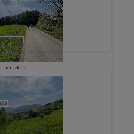
Monte Rosa
na szlaku
osyt