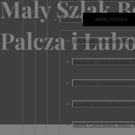
Mały Szlak B
Katalonia
MENU TOGGLE
Palcza i Lub
Barcelona – wzgórze Monjtuic, 
Barcelona – Real Valladolid 7
🇪🇦Girona – niedoceniana per
Banyoles, Besalu, Figueres i P
Girona. Costa Brava. Basso. 