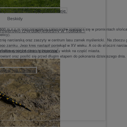
oza tym toskańskie cyprysowe aleje.
Beskidy
600 m.n.p.m oraz przepiękną salamandrę opalającą się w promieniach słońc
 rowerowo czyli dalej jesteśmy w Toskanii…
elicy).
znię narciarską oraz zaszyty w centrum lasu zamek myślenicki. Na zboczu 
go zamku. Jego kres nastąpił poniekąd w XV wieku. A co do skoczni narciars
 startowej rozpościera się imponujący widok na część miasta.
kańskie wojaże czas rozpocząć
wiant oraz posilić się przed długim etapem do pokonania dzisiejszego dnia.
hwycająca Cortona.