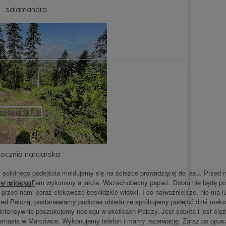
salamandra
zęścia🇮🇹?!
ocznia narciarska
 solidnego podejścia meldujemy się na ścieżce prowadzącej do lasu. Przed 
 z przepychem wykonany a jakże. Wszechobecny papież. Dobra nie będę pol
łe miasta”
 przed nami coraz ciekawsze beskidzkie widoki. I co najważniejsze, nie ma lu
przed Palczą, postanawiamy podczas obiadu że spróbujemy podejść dziś mak
 intensywnie poszukujemy noclegu w okolicach Palczy. Jest sobota i jest cię
Harnasia w Marcówce. Wykonujemy telefon i mamy rezerwację. Zaraz po opus