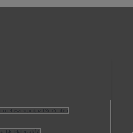
or i niebywały podjazd Sa Calobra
a. Isla Mallorca🇪🇸