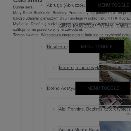
Abruzja (Abruzzo)
MENU TOGGLE
Buona sera
Mały Szlak Beskidzki. Beskidy. Przenosimy się ponownie w ten prz
bardzo udanym pierwszym dniu i noclegu w schronisku PTTK Kudłac
Myślenic. Dzień się budzi i zapowiada ciekawszy dzień pod względem
Giro di Italia 2026, Pescara i Chieti.
szlifują formę przed kolejnymi zawodami.
Tempo świetne. Wczorajsza energia przekłada się na szybkość poko
Basilicata
MENU TOGGLE
Matera, miasto wykute w skale 🇮
Dolina Aosty
MENU TOGGLE
Alpi Pennine. Bezkres czterotysięcz
Bu
Ancora Monte Rosa