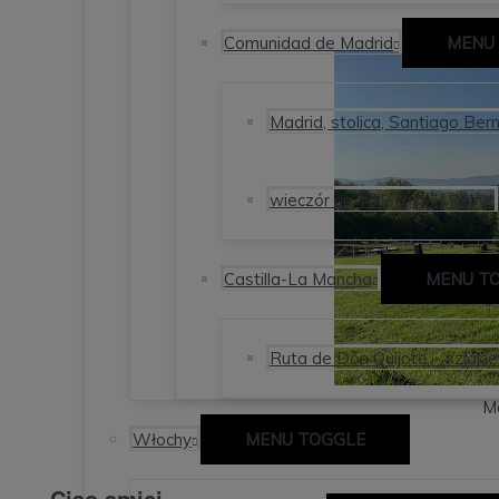
Comunidad de Madrid
MENU
Madrid, stolica, Santiago Ber
wieczór na Vallecas – Madryt
Castilla-La Mancha
MENU T
Ruta de Don Quijote – szlaki
M
Włochy
MENU TOGGLE
Ciao amici