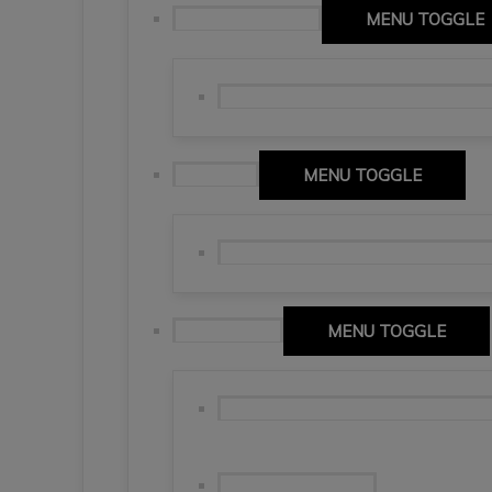
Abruzja (Abruzzo)
MENU TOGGLE
Giro di Italia 2026, Pescara i Chieti.
Basilicata
MENU TOGGLE
Matera, miasto wykute w skale 🇮
Dolina Aosty
MENU TOGGLE
Alpi Pennine. Bezkres czterotysięcz
Ancora Monte Rosa