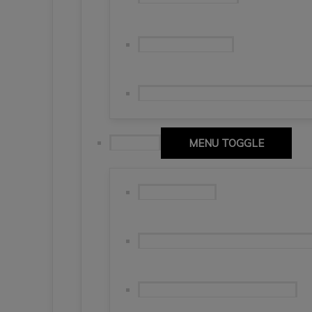
Naso del Lyskamm
Sierpniowe zmagania w masywie 
Toskania
MENU TOGGLE
Saluto Tuscany
Florencja, Lukka, Pisa – jednak nied
Pisa i Lucca – marcowa odsłona