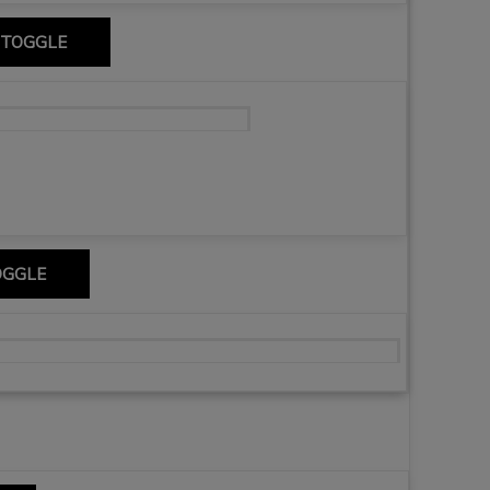
 TOGGLE
nabèu, Museo del Prado i churros.
OGGLE
em Don Kichota w regionie Kastylia – La Mancha 🇪🇸