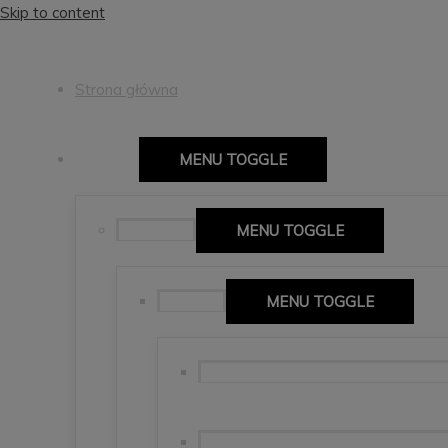
Skip to content
Strona główna
Europa
MENU TOGGLE
Hiszpania
MENU TOGGLE
Mallorca
MENU TOGGLE
🇪🇸Isla Mallorca, Alcudia, Forment
Soller, Sa Calobra, Palma de Mallorc