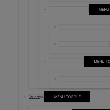
Comunidad de Madrid
MENU
Madrid, stolica, Santiago Ber
wieczór na Vallecas – Madryt
Castilla-La Mancha
MENU T
Ruta de Don Quijote – szlaki
Włochy
MENU TOGGLE