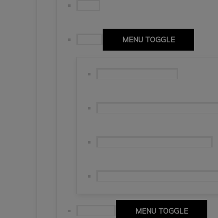
Puglia
Apulia
MENU TOGGLE
Stolica Apulii – Bari🇮🇹
Brindisi, miasto prowadzące do szc
Lecce – barokowa perła południa.
Ostuni i Locorotondo – włoskie „bia
Campania
MENU TOGGLE