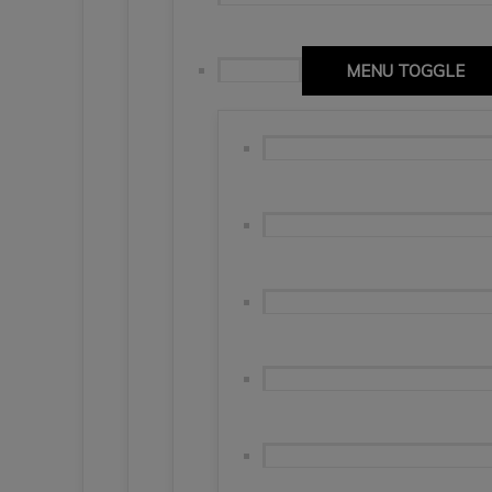
Katalonia
MENU TOGGLE
Barcelona – wzgórze Monjtuic, 
Barcelona – Real Valladolid 7
🇪🇦Girona – niedoceniana per
Banyoles, Besalu, Figueres i P
Girona. Costa Brava. Basso. 