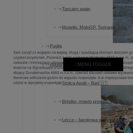
Tuscany again
Mugello. MotoGP. Toskania. Italia.
Puglia
Sam szczyt ze względu na wąską, długą i opadającą stromym zboczem gr
uzyskał przydomek „Pożeracz ludzi”. Lyskamm Wschodni 4527 m.n.p.m., j
ciekawie i interesująco, stanowiący osobny szczyt. Grupę Lyskamm uzupe
Apulia
MENU TOGGLE
dotarcie na Signalkuppe (Punta Gnifetti) 4554 m.n.p.m. na szczycie któr
stojący Zumsteinspitze 4563 m.n.p.m., również stanowił ciekawe wyzwani
Nerwowe odliczanie godzin do wyjazdu rozpoczęte. A w międzyczasie brał
udział w alpejskiej ekspedycji.
Stolica Apulii – Bari🇮🇹
Brindisi, miasto prowadzące do szc
Lecce – barokowa perła południa.