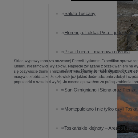
Saluto Tuscany
Florencja, Lukka, Pisa – jednak nied
Pisa i Lucca – marcowa odsłona
Skład wyprawy roboczo nazwanej Enervit Lyskamm Expedition sprawdzony i 
lubiani, niesamowici, wyjątkowi. Napięcie związane z oczekiwaniem na w
Pienza, Gladiator i Motichciello, po
się oczywiście tłumić i niezmiennie wierzyliśmy że nasz wyjazd dojdzie
masywie zrobić. Jako że człowiek już jakieś doświadczenie zdobył i częś
poprzeczki o szczebel wyżej. Ja mocno optowałem za próbą zrobienia L
San Gimigniano i Siena oraz Pienza
Montepulciano i nie tylko czyli Tos
Toskańskie klejnoty – Arezzo i zach