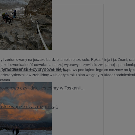
osyt
zorientowany na jeszcze bardziej ambitniejsze cele: Ręka, Ninja i ja. Znani, sz
yjazd i ewentualność odwołania naszej wyprawy oczywiście związanej z pandemią
za tym toskańskie cyprysowe aleje.
 do skutku. Zabraliśmy się za planowanie wyprawy pod kątem tego co możemy na ty
ć czterotysięczników zrobiliśmy w ubiegłym roku plan wstępny zakładał podniesien
yskamm.
 rowerowo czyli dalej jesteśmy w Toskanii…
kańskie wojaże czas rozpocząć
wycająca Cortona.