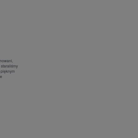
anowani,
 staraliśmy
m pięknym
ie