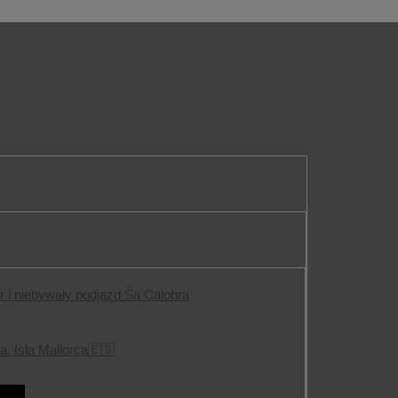
or i niebywały podjazd Sa Calobra
a. Isla Mallorca🇪🇸