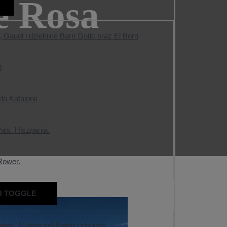
e Rosa
Gaudi i dzielnice Barri Gotic oraz El Born
0
ła Katalonii
als. Hiszpania.
Rower.
U TOGGLE
nabèu, Museo del Prado i churros.