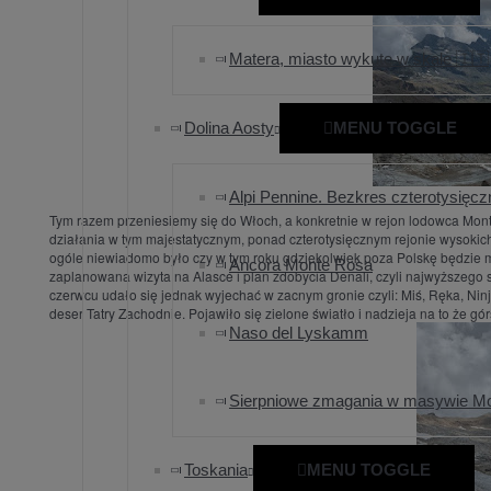
Matera, miasto wykute w skale 🇮🇹
Dolina Aosty
MENU TOGGLE
Alpi Pennine. Bezkres czterotysięcz
Tym razem przeniesiemy się do Włoch, a konkretnie w rejon lodowca Mont
działania w tym majestatycznym, ponad czterotysięcznym rejonie wysokich
ogóle niewiadomo było czy w tym roku gdziekolwiek poza Polskę będzie 
Ancora Monte Rosa
zaplanowana wizyta na Alasce i plan zdobycia Denali, czyli najwyższeg
czerwcu udało się jednak wyjechać w zacnym gronie czyli: Miś, Ręka, Ninja 
deser Tatry Zachodnie. Pojawiło się zielone światło i nadzieja na to że gór
Naso del Lyskamm
Sierpniowe zmagania w masywie M
Toskania
MENU TOGGLE