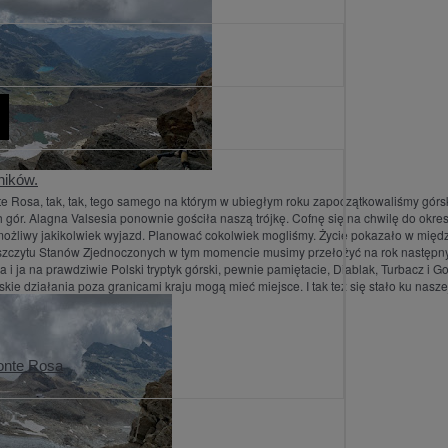
ników.
e Rosa, tak, tak, tego samego na którym w ubiegłym roku zapoczątkowaliśmy górs
 gór. Alagna Valsesia ponownie gościła naszą trójkę. Cofnę się na chwilę do okre
możliwy jakikolwiek wyjazd. Planować cokolwiek mogliśmy. Życie pokazało w międ
o szczytu Stanów Zjednoczonych w tym momencie musimy przełożyć na rok następn
i ja na prawdziwie Polski tryptyk górski, pewnie pamiętacie, Diablak, Turbacz i Go
skie działania poza granicami kraju mogą mieć miejsce. I tak też się stało ku nasze
onte Rosa