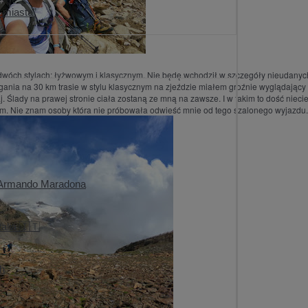
e miasta”
dwóch stylach: łyżwowym i klasycznym. Nie będę wchodził w szczegóły nieudanyc
ania na 30 km trasie w stylu klasycznym na zjeździe miałem groźnie wyglądający
 Ślady na prawej stronie ciała zostaną ze mną na zawsze. I w takim to dość niec
em. Nie znam osoby która nie próbowała odwieść mnie od tego szalonego wyjazdu
go Armando Maradona
alia 🇮🇹
ch