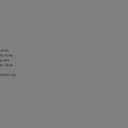
yskamm
ie mniej
ię nam
ta. Obok
żliwić mój