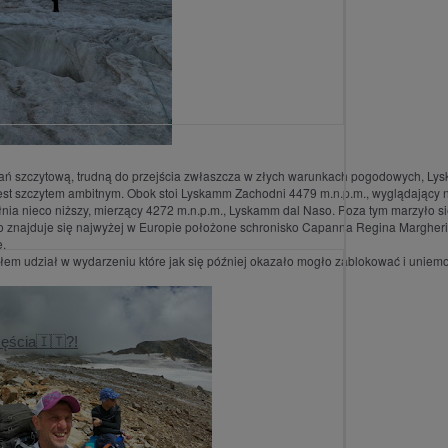
ań szczytową, trudną do przejścia zwłaszcza w złych warunkach pogodowych, L
est szczytem ambitnym. Obok stoi Lyskamm Zachodni 4479 m.n.p.m., wyglądający n
łnia nieco niższy, mierzący 4272 m.n.p.m., Lyskamm dal Naso. Poza tym marzyło s
ego znajduje się najwyżej w Europie położone schronisko Capanna Regina Margheri
e.
em udział w wydarzeniu które jak się później okazało mogło zablokować i uniemo
zęścia🇮🇹?!