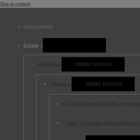
Skip to content
Strona główna
Europa
MENU TOGGLE
Hiszpania
MENU TOGGLE
Mallorca
MENU TOGGLE
🇪🇸Isla Mallorca, Alcudia, Forment
Soller, Sa Calobra, Palma de Mallorc