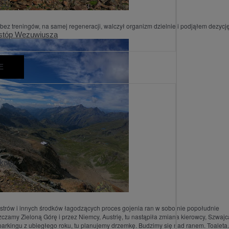
🇹
ez treningów, na samej regeneracji, walczył organizm dzielnie i podjąłem dezycję
 stóp Wezuwiusza
E
arkady
astrów i innych środków łagodzących proces gojenia ran w sobotnie popołudnie
amy Zieloną Górę i przez Niemcy, Austrię, tu nastąpiła zmiana kierowcy, Szwajc
rkingu z ubiegłego roku, tu planujemy drzemkę. Budzimy się nad ranem. Toaleta