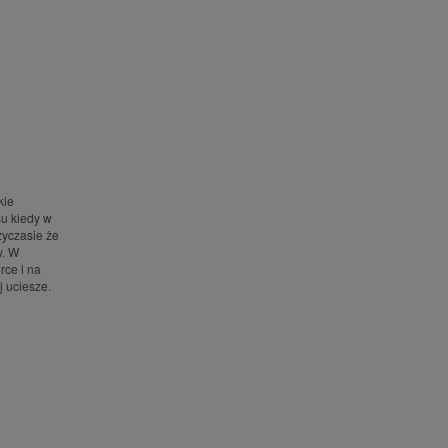
kie
su kiedy w
zyczasie że
y. W
rce i na
j uciesze.