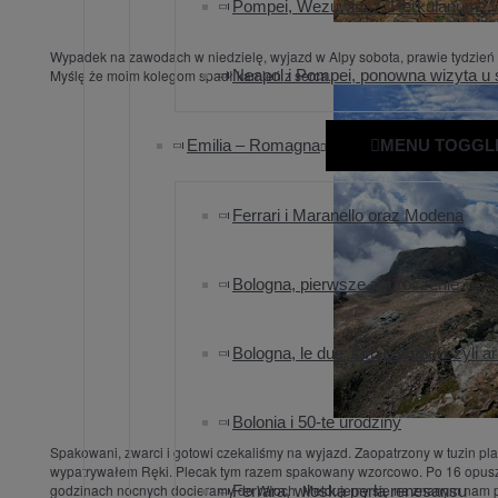
Pompei, Wezuwiusz, Herkulanum 
Wypadek na zawodach w niedzielę, wyjazd w Alpy sobota, prawie tydzień b
Myślę że moim kolegom spadł kamień z serca.
Neapol i Pompei, ponowna wizyta u
Emilia – Romagna
MENU TOGGL
Ferrari i Maranello oraz Modena
Bologna, pierwsze zauroczenie
Bologna, le due Torri e portici czyli 
Bolonia i 50-te urodziny
Spakowani, zwarci i gotowi czekaliśmy na wyjazd. Zaopatrzony w tuzin pl
wypatrywałem Ręki. Plecak tym razem spakowany wzorcowo. Po 16 opuszcz
godzinach nocnych docieramy do Włoch. Meldujemy się na znanym nam pa
Ferrara, włoska perła renesansu