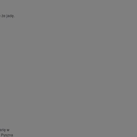
 że jadę.
arię w
. Pyszna