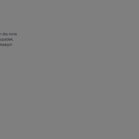
h dla mnie
 upadek.
iekawym
.