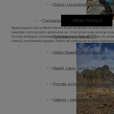
Ostuni i Locorotondo – włoskie „biał
Campania
MENU TOGGLE
Wystartowałem otóż w Mistrzostwach Polski Amatorów na nartorolkach w 
zawodów, niemniej jedno wydarzenie na 1,5 km przed metą, kończąc zmag
Do mety dobiegłem natomiast skutki tego wydarzenia odczuwam do dzisiaj.
Compleanno a Napoli🇮🇹
nastroju oczekiwałem wyjazdu. Padało też pytanie czy w ogóle powinien
Saluto Neapol, Saluto Italia 🇮🇹
Napoli, calcio, serie A, Stadio Die
Procida, wyspa niedaleko Neapolu. It
Salerno – klejnot południowych Wło