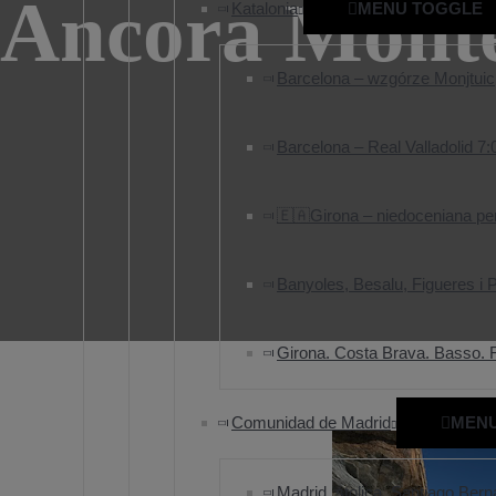
Ancora Mont
Katalonia
MENU TOGGLE
Barcelona – wzgórze Monjtuic, 
Barcelona – Real Valladolid 7:
🇪🇦Girona – niedoceniana per
Banyoles, Besalu, Figueres i P
Girona. Costa Brava. Basso. 
Comunidad de Madrid
MEN
Madrid, stolica, Santiago Ber