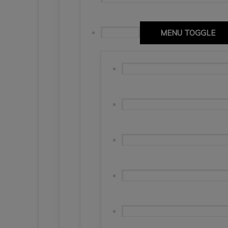
Katalonia
MENU TOGGLE
Barcelona – wzgórze Monjtuic, 
Barcelona – Real Valladolid 7
🇪🇦Girona – niedoceniana per
Banyoles, Besalu, Figueres i P
Girona. Costa Brava. Basso. 