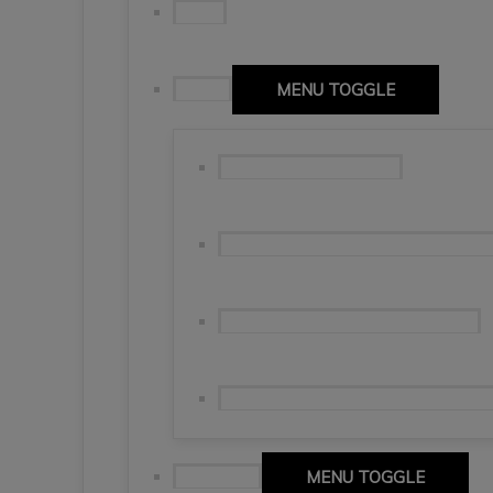
Puglia
Apulia
MENU TOGGLE
Stolica Apulii – Bari🇮🇹
Brindisi, miasto prowadzące do szc
Lecce – barokowa perła południa.
Ostuni i Locorotondo – włoskie „bia
Campania
MENU TOGGLE