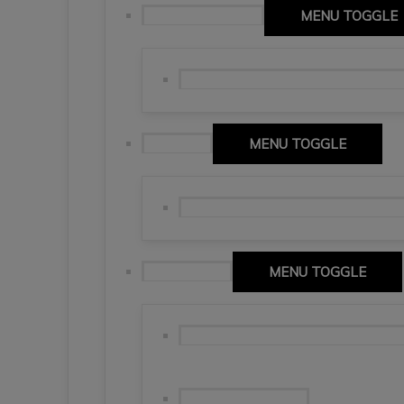
Abruzja (Abruzzo)
MENU TOGGLE
Giro di Italia 2026, Pescara i Chieti.
Basilicata
MENU TOGGLE
Matera, miasto wykute w skale 🇮
Dolina Aosty
MENU TOGGLE
Alpi Pennine. Bezkres czterotysięcz
Ancora Monte Rosa