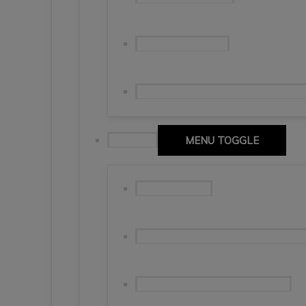
Naso del Lyskamm
Sierpniowe zmagania w masywie 
Toskania
MENU TOGGLE
Saluto Tuscany
Florencja, Lukka, Pisa – jednak nied
Pisa i Lucca – marcowa odsłona