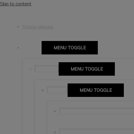
Skip to content
Strona główna
Europa
MENU TOGGLE
Hiszpania
MENU TOGGLE
Mallorca
MENU TOGGLE
🇪🇸Isla Mallorca, Alcudia, Forment
Soller, Sa Calobra, Palma de Mallorc