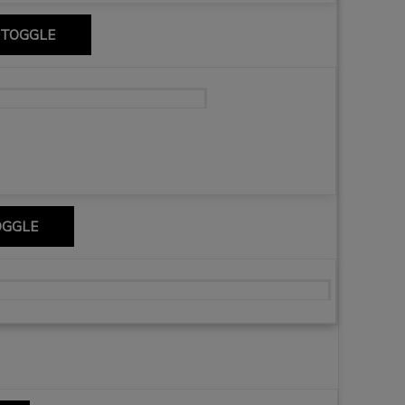
 TOGGLE
nabèu, Museo del Prado i churros.
OGGLE
em Don Kichota w regionie Kastylia – La Mancha 🇪🇸