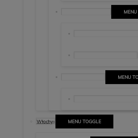
Comunidad de Madrid
MENU
Madrid, stolica, Santiago Ber
wieczór na Vallecas – Madryt
Castilla-La Mancha
MENU T
Ruta de Don Quijote – szlaki
Włochy
MENU TOGGLE