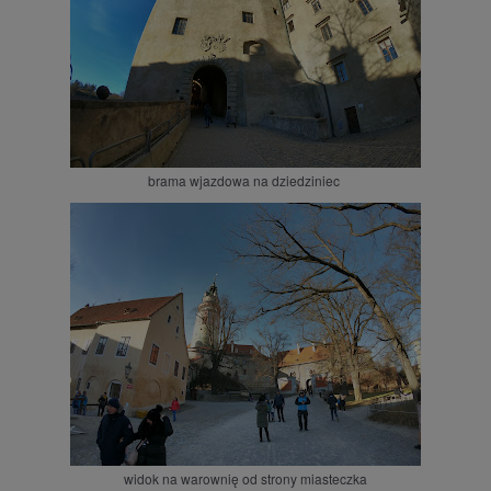
brama wjazdowa na dziedziniec
widok na warownię od strony miasteczka