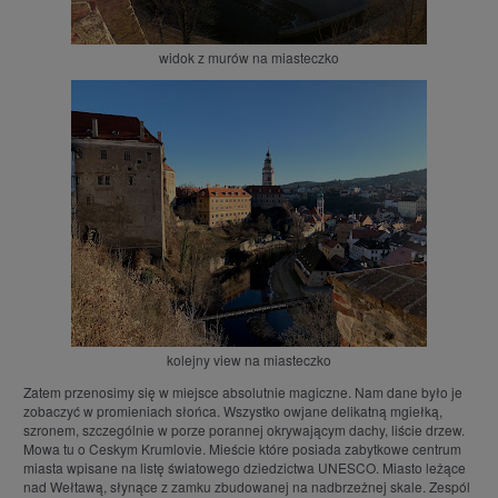
widok z murów na miasteczko
kolejny view na miasteczko
Zatem przenosimy się w miejsce absolutnie magiczne. Nam dane było je
zobaczyć w promieniach słońca. Wszystko owjane delikatną mgiełką,
szronem, szczególnie w porze porannej okrywającym dachy, liście drzew.
Mowa tu o Ceskym Krumlovie. Mieście które posiada zabytkowe centrum
miasta wpisane na listę światowego dziedzictwa UNESCO. Miasto leżące
nad Wełtawą, słynące z zamku zbudowanej na nadbrzeżnej skale. Zespól