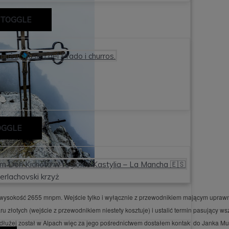
 TOGGLE
nabèu, Museo del Prado i churros.
OGGLE
em Don Kichota w regionie Kastylia – La Mancha 🇪🇸
erlachovski krzyż
go wysokość 2655 mnpm. Wejście tylko i wyłącznie z przewodnikiem mającym uprawn
złotych (wejście z przewodnikiem niestety kosztuje) i ustalić termin pasujący ws
łużej został w Alpach więc za jego pośrednictwem dostałem kontakt do Janka Mu