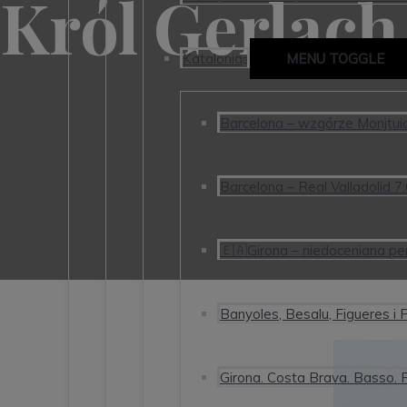
Król Gerlach
Katalonia
MENU TOGGLE
Barcelona – wzgórze Monjtuic, 
Barcelona – Real Valladolid 7
🇪🇦Girona – niedoceniana per
Banyoles, Besalu, Figueres i P
Girona. Costa Brava. Basso. 