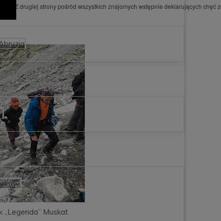
owe. Z drugiej strony pośród wszystkich znajomych wstępnie deklarujących chęć 
 Abruzja

ników.
k „Legenda” Muskat