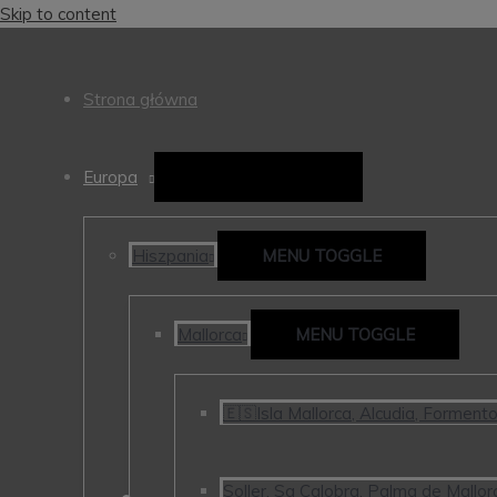
Skip to content
Strona główna
Europa
MENU TOGGLE
Hiszpania
MENU TOGGLE
Mallorca
MENU TOGGLE
🇪🇸Isla Mallorca, Alcudia, Forment
Soller, Sa Calobra, Palma de Mallorc