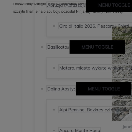
Umówiliśmy wstępny termin kilkukrotnie przekładany przez warunki pogod
Abruzja (Abruzzo)
MENU TOGGLE
szczytu finalnie na placu boju pozostał Ninja czyli znany Wam Kubą.
Giro di Italia 2026, Pescara i Chieti.
Basilicata
MENU TOGGLE
Matera, miasto wykute w skale 🇮
Dolina Aosty
MENU TOGGLE
Alpi Pennine. Bezkres czterotysięcz
Jane
Ancora Monte Rosa