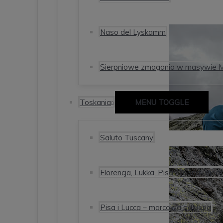
Naso del Lyskamm
Sierpniowe zmagania w masywie 
Toskania
MENU TOGGLE
Saluto Tuscany
Florencja, Lukka, Pisa – jednak nied
Pisa i Lucca – marcowa odsłona