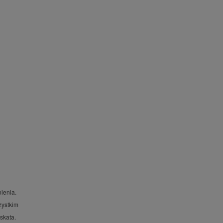
ienia.
zystkim
skata.