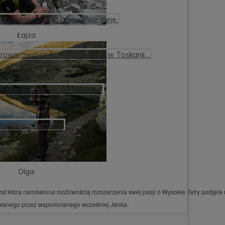
oza tym toskańskie cyprysowe aleje.
Łajza
 rowerowo czyli dalej jesteśmy w Toskanii…
kańskie wojaże czas rozpocząć
hwycająca Cortona.
Olga
raf która namówiona możliwością rozszerzenia swej pasji o Wysokie Tatry podjęła 
owanego przez wspomnianego wcześniej Janka.