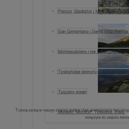
Pienza, Gladiator i Motichciello, p
San Gimigniano i Siena oraz Pienza
Montepulciano i nie tylko czyli Tos
Toskańskie klejnoty – Arezzo i zac
Tuscany again
T
rzecią osobą w naszym zespole została Olga, profesjonalna Pani fotog
Mugello. MotoGP. Toskania. Italia.
dołączyła do zespołu kier