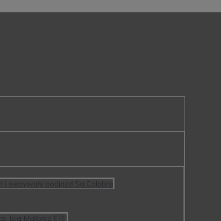
or i niebywały podjazd Sa Calobra
a. Isla Mallorca🇪🇸