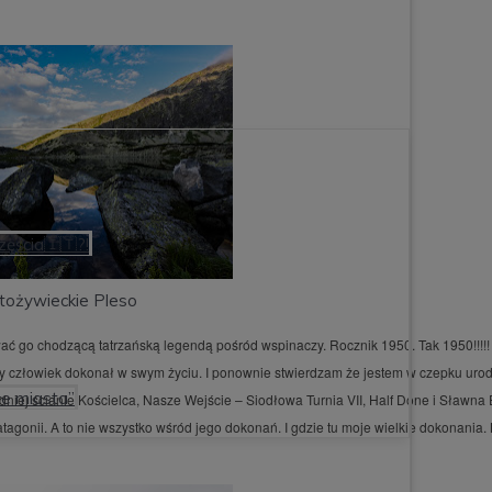
zęścia🇮🇹?!
tożywieckie Pleso
ć go chodzącą tatrzańską legendą pośród wspinaczy. Rocznik 1950. Tak 1950!!!!! 
y człowiek dokonał w swym życiu. I ponownie stwierdzam że jestem w czepku uro
łe miasta”
dniej ścianie Kościelca, Nasze Wejście – Siodłowa Turnia VII, Half Done i Sławna 
agonii. A to nie wszystko wśród jego dokonań. I gdzie tu moje wielkie dokonania. 