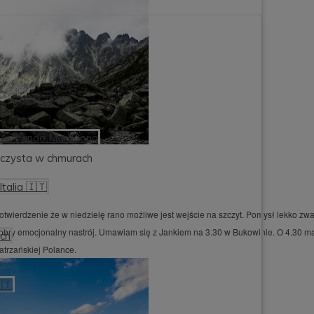
ego Armando Maradona
czysta w chmurach
talia 🇮🇹
otwierdzenie że w niedzielę rano możliwe jest wejście na szczyt. Pomysł lekko zw
 dobry emocjonalny nastrój. Umawiam się z Jankiem na 3.30 w Bukowinie. O 4.30 
och
atrzańskiej Polance.
🇹