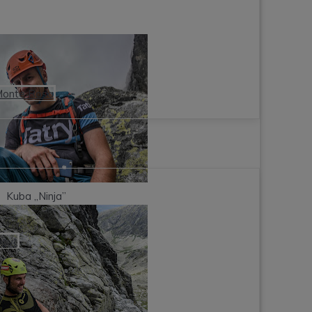
Monte Rosa
Kuba „Ninja”
osyt