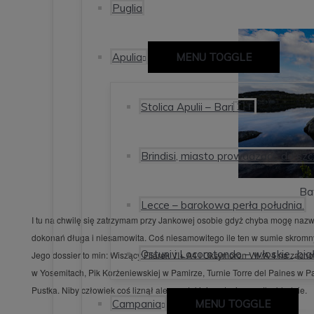
Puglia
Apulia
MENU TOGGLE
Stolica Apulii – Bari🇮🇹
Brindisi, miasto prowadzące do szc
Ba
Lecce – barokowa perła południa.
I tu na chwilę się zatrzymam przy Jankowej osobie gdyż chyba mogę nazwa
dokonań długa i niesamowita. Coś niesamowitego ile ten w sumie skromn
Ostuni i Locorotondo – włoskie „bia
Jego dossier to min: Wiszący Filarek VI+ A4 i Oksymoron VII-/A 4 na zacho
w Yosemitach, Pik Korżeniewskiej w Pamirze, Turnie Torre del Paines w Pat
Pustka. Niby człowiek coś liznął ale przy takiej postaci wszystko blednie.
Campania
MENU TOGGLE