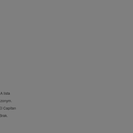
A lista
dzonym.
El Capitan
Brak.