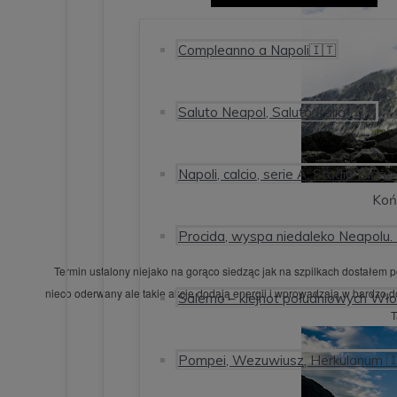
Compleanno a Napoli🇮🇹
Saluto Neapol, Saluto Italia 🇮🇹
Napoli, calcio, serie A, Stadio Di
Koń
Procida, wyspa niedaleko Neapolu. I
Termin ustalony niejako na gorąco siedząc jak na szpilkach dostałem p
nieco oderwany ale takie akcje dodają energii i wprowadzają w bardzo
Salerno – klejnot południowych Wł
T
Pompei, Wezuwiusz, Herkulanum 