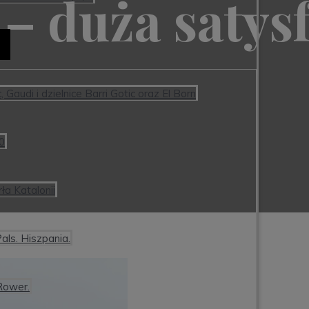
 – duża satys
Gaudi i dzielnice Barri Gotic oraz El Born
:0
ła Katalonii
als. Hiszpania.
Rower.