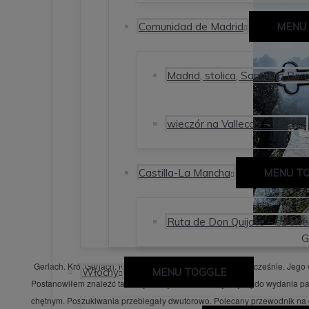
Comunidad de Madrid
MENU
Madrid, stolica, Santiago Ber
wieczór na Vallecas – Madryt
Castilla-La Mancha
MENU T
Ruta de Don Quijote – szlaki
G
Gerlach. Król Gerlach. Najwyższy szczyt Tatr i Karpat jednocześnie. Je
Włochy
MENU TOGGLE
Postanowiłem znaleźć takową osobę i zebrać ekipę chętną do wydania paru 
chętnym. Poszukiwania przebiegały dwutorowo. Polecany przewodnik na d