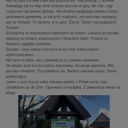
nas oczyszcza swe ciało pod prysznicem. Wychodząc z łazienki
dowiaduję się że tego dnia idziemy jeszcze w góry. No cóż, nogi
zmęczone ale jestem gotowy. Ale dziwnie wyglądają koledzy którzy
pozbawieni garderoby, w samych majtkach, uśmiechnięci wylegują
się na łóżkach. To idziemy w te góry. Żarcik. Dałem się podpuścić.
Śmiech.
Schodzimy w doskonałych nastrojach do bufetu. Lokalne przysmaki
wędrują na stołach stworzonych z flisackich łodzi. Przecie to
flisackie zagłębie spływów.
Dunajec i jego walory turystyczne są tutaj maksymalnie
wykorzystywany.
Nie było mi dane, ale z pewnością tu zawitam ponownie.
Do obiadu szef kuchni poleca wiśniówkę. Smakuje wybornie. Miś
poznaje młodzież. Przysiadamy się. Bardzo ciekawe osoby. Sporo
podróżujące.
Jeden z nich ma za sobą ciekawą podróż z Polski przez Iran,
Uzbekistan aż do Chin. Opowieść na książkę. Z pewnością temat na
bloga.