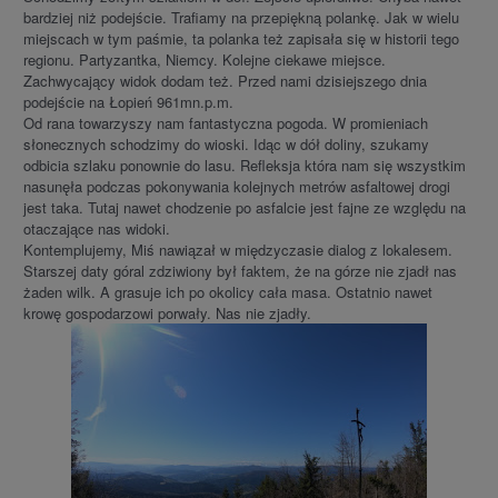
bardziej niż podejście. Trafiamy na przepiękną polankę. Jak w wielu
miejscach w tym paśmie, ta polanka też zapisała się w historii tego
regionu. Partyzantka, Niemcy. Kolejne ciekawe miejsce.
Zachwycający widok dodam też. Przed nami dzisiejszego dnia
podejście na Łopień 961mn.p.m.
Od rana towarzyszy nam fantastyczna pogoda. W promieniach
słonecznych schodzimy do wioski. Idąc w dół doliny, szukamy
odbicia szlaku ponownie do lasu. Refleksja która nam się wszystkim
nasunęła podczas pokonywania kolejnych metrów asfaltowej drogi
jest taka. Tutaj nawet chodzenie po asfalcie jest fajne ze względu na
otaczające nas widoki.
Kontemplujemy, Miś nawiązał w międzyczasie dialog z lokalesem.
Starszej daty góral zdziwiony był faktem, że na górze nie zjadł nas
żaden wilk. A grasuje ich po okolicy cała masa. Ostatnio nawet
krowę gospodarzowi porwały. Nas nie zjadły.