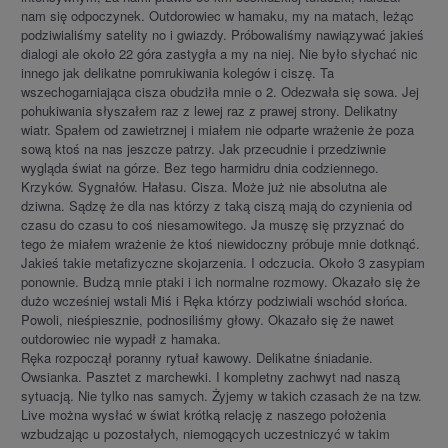
nam się odpoczynek. Outdorowiec w hamaku, my na matach, leżąc
podziwialiśmy satelity no i gwiazdy. Próbowaliśmy nawiązywać jakieś
dialogi ale około 22 góra zastygła a my na niej. Nie było słychać nic
innego jak delikatne pomrukiwania kolegów i ciszę. Ta
wszechogarniająca cisza obudziła mnie o 2. Odezwała się sowa. Jej
pohukiwania słyszałem raz z lewej raz z prawej strony. Delikatny
wiatr. Spałem od zawietrznej i miałem nie odparte wrażenie że poza
sową ktoś na nas jeszcze patrzy. Jak przecudnie i przedziwnie
wygląda świat na górze. Bez tego harmidru dnia codziennego.
Krzyków. Sygnałów. Hałasu. Cisza. Może już nie absolutna ale
dziwna. Sądzę że dla nas którzy z taką ciszą mają do czynienia od
czasu do czasu to coś niesamowitego. Ja muszę się przyznać do
tego że miałem wrażenie że ktoś niewidoczny próbuje mnie dotknąć.
Jakieś takie metafizyczne skojarzenia. I odczucia. Około 3 zasypiam
ponownie. Budzą mnie ptaki i ich normalne rozmowy. Okazało się że
dużo wcześniej wstali Miś i Ręka którzy podziwiali wschód słońca.
Powoli, nieśpiesznie, podnosiliśmy głowy. Okazało się że nawet
outdorowiec nie wypadł z hamaka.
Ręka rozpoczął poranny rytuał kawowy. Delikatne śniadanie.
Owsianka. Pasztet z marchewki. I kompletny zachwyt nad naszą
sytuacją. Nie tylko nas samych. Żyjemy w takich czasach że na tzw.
Live można wysłać w świat krótką relację z naszego położenia
wzbudzając u pozostałych, niemogących uczestniczyć w takim