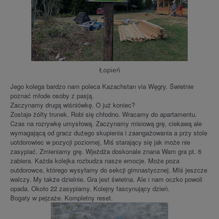
Łopień
Jego kolega bardzo nam poleca Kazachstan via Węgry. Świetnie
poznać młode osoby z pasją.
Zaczynamy drugą wiśniówkę. O już koniec?
Zostaje żółty trunek. Robi się chłodno. Wracamy do apartamentu.
Czas na rozrywkę umysłową. Zaczynamy misiową grę, ciekawą ale
wymagającą od gracz dużego skupienia i zaangażowania a przy stole
uotdorowiec w pozycji poziomej, Miś starający się jak może nie
zasypiać. Zmieniamy grę. Wjeżdża doskonale znana Wam gra pt. 6
zabiera. Każda kolejka rozbudza nasze emocje. Może poza
outdorowce, którego wysyłamy do sekcji gimnastycznej. MIś jeszcze
walczy. My także dzielnie. Gra jest świetna. Ale i nam oczko powoli
opada. Około 22 zasypiamy. Kolejny fascynujący dzień.
Bogaty w pejzaże. Kompletny reset.