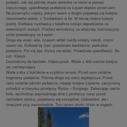
podejść. Jak się później okaże wisienka na torcie w postaci
klasycznego, upierdliwego podejścia na Łopień dopiero przed nami.
Na przesmyku między jednym lasem a drugim pojawiają się kolejne,
niesamowite widoki, z Tymbarkiem w tle. W leśnej chatce kolejny
postój. Kiełbasa myśliwska z kalafiora króluje niepodzielnie na
drewnianych stołach. Posileni wchodzimy na właściwy, kulminacyjny
szlak prowadzący na Łopień.
Droga się unosi, wije, czasem widać każdy kolejny zakręt, innym
razem nie. Kultowe by rzec, prawdziwie beskidzkie, paskudne
podejście. Pot się leje. Końca nie widać. Prawdziwa upierdliwość. No
cóż. Klasyk.
Dochodzimy do bacówki. Odpoczynek. Widok z 800 metrów kolejny
raz zachwycający.
Woda znika z bukłaków w szybkim tempie. Przed nami ostatnie
fragmenty podejścia. Później droga się nieco wypłaszcza. Przed
nami ostatnie odcinki podejścia, mijając kolejne Łopienie, zaczynamy
schodzić w kierunku przełęczy Rydza – Śmigłego. Zataczając niezłe
koło, wychodząc poprzedniego dnia z przełęczy zaraz przed
zachodem słońca, pojawiamy się szczęśliwi, zadowoleni, ale i
zmęczeni przy samochodzie. Tym razem około 19 km w nogach.