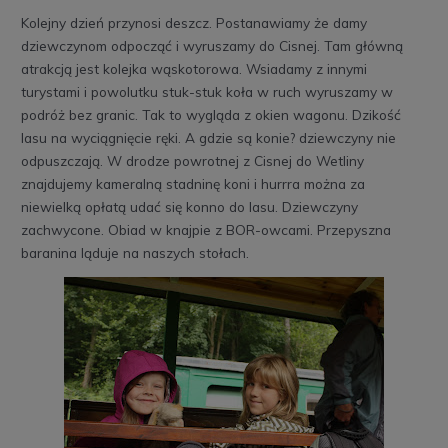
Kolejny dzień przynosi deszcz. Postanawiamy że damy
dziewczynom odpocząć i wyruszamy do Cisnej. Tam główną
atrakcją jest kolejka wąskotorowa. Wsiadamy z innymi
turystami i powolutku stuk-stuk koła w ruch wyruszamy w
podróż bez granic. Tak to wygląda z okien wagonu. Dzikość
lasu na wyciągnięcie ręki. A gdzie są konie? dziewczyny nie
odpuszczają. W drodze powrotnej z Cisnej do Wetliny
znajdujemy kameralną stadninę koni i hurrra można za
niewielką opłatą udać się konno do lasu. Dziewczyny
zachwycone. Obiad w knajpie z BOR-owcami. Przepyszna
baranina ląduje na naszych stołach.