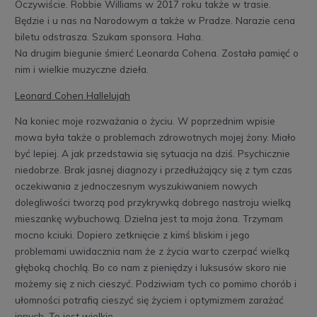
Oczywiście. Robbie Williams w 2017 roku także w trasie.
Będzie i u nas na Narodowym a także w Pradze. Narazie cena
biletu odstrasza. Szukam sponsora. Haha.
Na drugim biegunie śmierć Leonarda Cohena. Została pamięć o
nim i wielkie muzyczne dzieła.
Leonard Cohen Hallelujah
Na koniec moje rozważania o życiu. W poprzednim wpisie
mowa była także o problemach zdrowotnych mojej żony. Miało
być lepiej. A jak przedstawia się sytuacja na dziś. Psychicznie
niedobrze. Brak jasnej diagnozy i przedłużający się z tym czas
oczekiwania z jednoczesnym wyszukiwaniem nowych
dolegliwości tworzą pod przykrywką dobrego nastroju wielką
mieszankę wybuchową. Dzielna jest ta moja żona. Trzymam
mocno kciuki. Dopiero zetknięcie z kimś bliskim i jego
problemami uwidacznia nam że z życia warto czerpać wielką
głęboką chochlą. Bo co nam z pieniędzy i luksusów skoro nie
możemy się z nich cieszyć. Podziwiam tych co pomimo chorób i
ułomności potrafią cieszyć się życiem i optymizmem zarażać
innych. To jest wielkie.