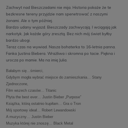
Zachwyt nad Bieszczadami nie mija. Historia pokaże że te
bezkresne tereny przyjdzie nam spenetrować z naszymi
żonami. Ale o tym później.
Bardzo udany wyjazd. Bieszczady zachwycają. I wciągają jak
narkotyk. Jak każde góry zresztą. Bez nich mój świat byłby
bardzo ubogi.
Teraz czas na wywiad. Nasza bohaterka to 16-letnia panna.
Fanka Justina Biebera. Wrażliwa i skromna po tacie. Piękna i
urocza po mamie. Ma na imię Julia.
Bałabym się…śmierci,
Gdybym mogła wybrać miejsce do zamieszkania… Stany
Zjednoczone,
Film wszech czasów… Titanic
Płyta the best ever… Justin Bieber „Purpose”
Książka, którą ostatnio kupiłam… Gra o Tron
Mój sportowy ideał… Robert Lewandowski
A muzyczny… Justin Bieber
Muzyka której nie znoszę… Black Metal