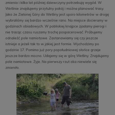
zmienia i kilka lat później dziewczyny potrzebują wygód. W
Wetlinie znajdujemy przytulny pokój i można planować trasy.
Jako że Zielonej Góry do Wetliny jest sporo kilometrów w drogę
wybraliśmy się bardzo wcześnie rano. Na miejsce docieramy w
godzinach obiadowych. W pobliskiej knajpce zjadamy pierogi i
nie tracąc czasu ruszamy trochę pospacerować. Próbujemy
odnaleźć pole namiotowe. Zastanawiamy się czy jeszcze
istnieje a jeżeli tak to w jakiej jest formie. Wychodzimy po
godzinie 17. Pomimo już pory popołudniowej słońce grzeje
jeszcze bardzo mocno. Udajemy się w górę Wetliny. Znajdujemy
pole namiotowe. Żyje. Na pierwszy rzut oka niewiele się
zmieniło.