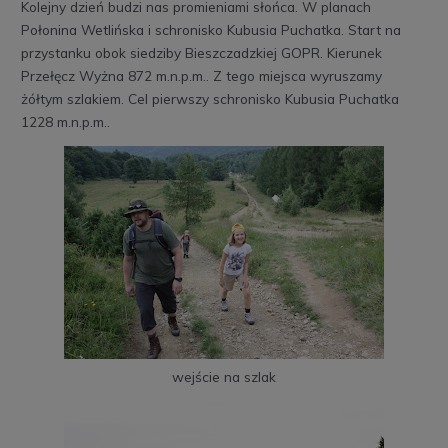
Kolejny dzień budzi nas promieniami słońca. W planach
Połonina Wetlińska i schronisko Kubusia Puchatka. Start na
przystanku obok siedziby Bieszczadzkiej GOPR. Kierunek
Przełęcz Wyżna 872 m.n.p.m.. Z tego miejsca wyruszamy
żółtym szlakiem. Cel pierwszy schronisko Kubusia Puchatka
1228 m.n.p.m..
wejście na szlak