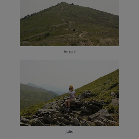
łauuu!
Julia