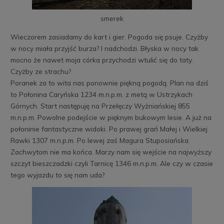
smerek
Wieczorem zasiadamy do kart i gier. Pogoda się psuje. Czyżby
w nocy miała przyjść burza? I nadchodzi. Błyska w nocy tak
mocno że nawet moja córka przychodzi wtulić się do taty.
Czyżby ze strachu?
Poranek za to wita nas ponownie piękną pogodą. Plan na dziś
to Połonina Caryńska 1234 m.n.p.m. z metą w Ustrzykach
Górnych. Start następuję na Przełęczy Wyżniańskiej 855
m.n.p.m. Powolne podejście w pięknym bukowym lesie. A już na
połoninie fantastyczne widoki. Po prawej grań Małej i Wielkiej
Rawki 1307 m.n.p.m. Po lewej zaś Magura Stuposiańska.
Zachwytom nie ma końca. Marzy nam się wejście na najwyższy
szczyt bieszczadzki czyli Tarnicę 1346 m.n.p.m. Ale czy w czasie
tego wyjazdu to się nam uda?