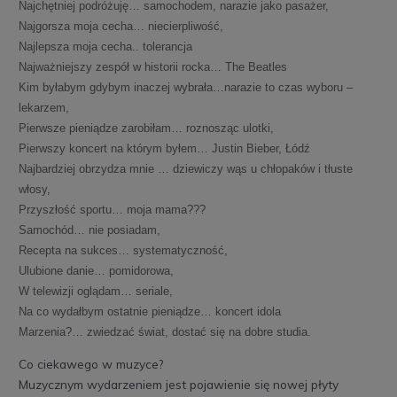
Najchętniej podróżuję… samochodem, narazie jako pasażer,
Najgorsza moja cecha… niecierpliwość,
Najlepsza moja cecha.. tolerancja
Najważniejszy zespół w historii rocka… The Beatles
Kim byłabym gdybym inaczej wybrała…narazie to czas wyboru –
lekarzem,
Pierwsze pieniądze zarobiłam… roznosząc ulotki,
Pierwszy koncert na którym byłem… Justin Bieber, Łódź
Najbardziej obrzydza mnie … dziewiczy wąs u chłopaków i tłuste
włosy,
Przyszłość sportu… moja mama???
Samochód… nie posiadam,
Recepta na sukces… systematyczność,
Ulubione danie… pomidorowa,
W telewizji oglądam… seriale,
Na co wydałbym ostatnie pieniądze… koncert idola
Marzenia?… zwiedzać świat, dostać się na dobre studia.
Co ciekawego w muzyce?
Muzycznym wydarzeniem jest pojawienie się nowej płyty