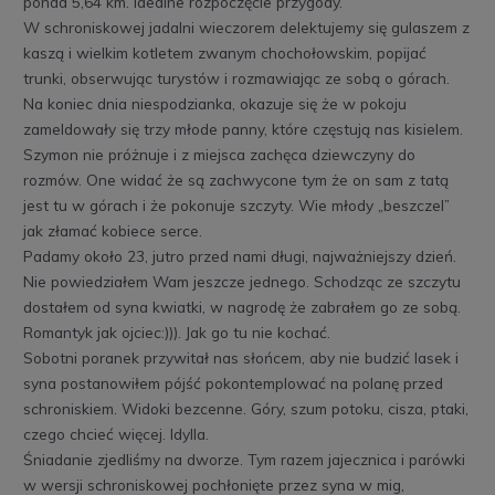
ponad 5,64 km. Idealne rozpoczęcie przygody.
W schroniskowej jadalni wieczorem delektujemy się gulaszem z
kaszą i wielkim kotletem zwanym chochołowskim, popijać
trunki, obserwując turystów i rozmawiając ze sobą o górach.
Na koniec dnia niespodzianka, okazuje się że w pokoju
zameldowały się trzy młode panny, które częstują nas kisielem.
Szymon nie próżnuje i z miejsca zachęca dziewczyny do
rozmów. One widać że są zachwycone tym że on sam z tatą
jest tu w górach i że pokonuje szczyty. Wie młody „beszczel”
jak złamać kobiece serce.
Padamy około 23, jutro przed nami długi, najważniejszy dzień.
Nie powiedziałem Wam jeszcze jednego. Schodząc ze szczytu
dostałem od syna kwiatki, w nagrodę że zabrałem go ze sobą.
Romantyk jak ojciec:))). Jak go tu nie kochać.
Sobotni poranek przywitał nas słońcem, aby nie budzić lasek i
syna postanowiłem pójść pokontemplować na polanę przed
schroniskiem. Widoki bezcenne. Góry, szum potoku, cisza, ptaki,
czego chcieć więcej. Idylla.
Śniadanie zjedliśmy na dworze. Tym razem jajecznica i parówki
w wersji schroniskowej pochłonięte przez syna w mig,