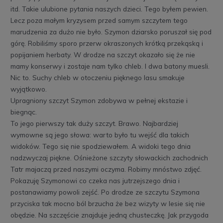
itd. Takie ulubione pytania naszych dzieci. Tego byłem pewien.
Lecz poza małym kryzysem przed samym szczytem tego
marudzenia za dużo nie było. Szymon dziarsko poruszał się pod
górę. Robiliśmy sporo przerw okraszonych krótką przekąską i
popijaniem herbaty. W drodze na szczyt okazało się że nie
mamy konserwy i zostaje nam tylko chleb. I dwa batony muesli.
Nic to. Suchy chleb w otoczeniu pięknego lasu smakuje
wyjątkowo.
Upragniony szczyt Szymon zdobywa w pełnej ekstazie i
biegnąc.
To jego pierwszy tak duży szczyt. Brawo. Najbardziej
wymowne są jego słowa: warto było tu wejść dla takich
widoków. Tego się nie spodziewałem. A widoki tego dnia
nadzwyczaj piękne. Ośnieżone szczyty słowackich zachodnich
Tatr majaczą przed naszymi oczyma. Robimy mnóstwo zdjęć.
Pokazuję Szymonowi co czeka nas jutrzejszego dnia i
postanawiamy powoli zejść. Po drodze ze szczytu Szymona
przyciska tak mocno ból brzucha że bez wizyty w lesie się nie
obędzie. Na szczęście znajduje jedną chusteczkę. Jak przygoda