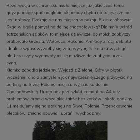
Rezerwacja w schronisku miała miejsce już jakiś czas temu
gdyż ja mogę spać na glebie ale młody chyba na to jeszcze nie
jest gotowy. Czekają na nas miejsca w pokoju 6-cio osobowym.
Skąd w ogóle pomysł na dolinę chochołowską? Dla mnie wśród
tatrzańskich szlaków to miejsce dziewicze, do moich zdobyczy
brakowało Grzesia, Wołowca, Rakonia. A młody z racji debiutu
idealnie wpasowywałby się w tą wyrypę. Nie ma łatwych gór
ale te szczyty wydawały mi się możliwe do zdobycia przez
syna.
Klamka zapadła jedziemy. Wyjazd z Zielonej Góry w piątek
wcześnie rano z zamysłem jak najwcześniejszego przybycia na
parking na Siwej Polanie, miejsca wyjścia ku dolinie
Chochołowskiej. Droga bez przeszkód, remont na A4 bez
problemów, bramki wszelakie także bez korków i około godziny
11 meldujemy się na parkingu na Siwej Polanie. Przepakowanie
plecaków, zmiana obuwia i ubrań i wychodzimy.