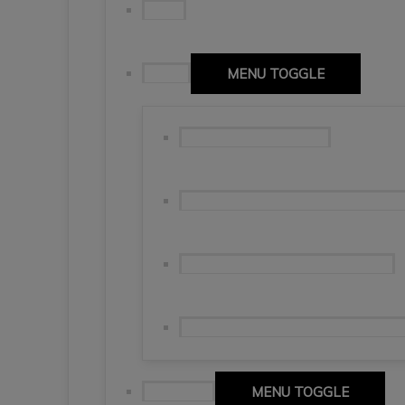
Puglia
Apulia
MENU TOGGLE
Stolica Apulii – Bari🇮🇹
Brindisi, miasto prowadzące do szc
Lecce – barokowa perła południa.
Ostuni i Locorotondo – włoskie „bia
Campania
MENU TOGGLE