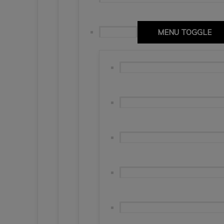
Katalonia
MENU TOGGLE
Barcelona – wzgórze Monjtuic, 
Barcelona – Real Valladolid 7
🇪🇦Girona – niedoceniana per
Banyoles, Besalu, Figueres i P
Girona. Costa Brava. Basso. 