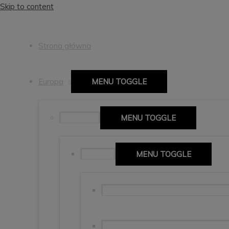
Skip to content
Strona główna
Europa
MENU TOGGLE
Hiszpania
MENU TOGGLE
Mallorca
MENU TOGGLE
🇪🇸Isla Mallorca, Alcudia, Forment
Soller, Sa Calobra, Palma de Mallorc