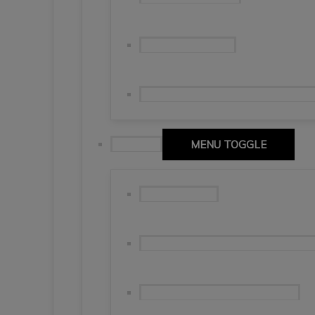
Naso del Lyskamm
Sierpniowe zmagania w masywie 
Toskania
MENU TOGGLE
Saluto Tuscany
Florencja, Lukka, Pisa – jednak nied
Pisa i Lucca – marcowa odsłona