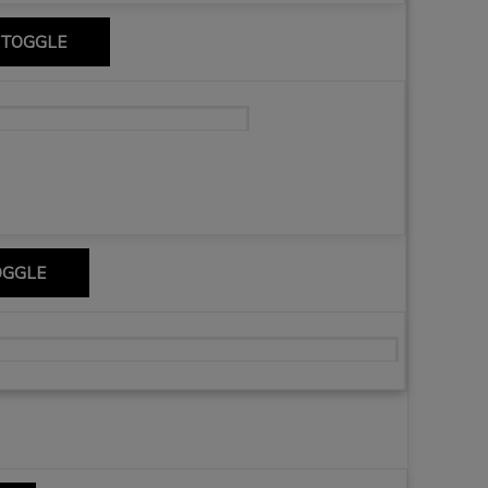
 TOGGLE
nabèu, Museo del Prado i churros.
OGGLE
em Don Kichota w regionie Kastylia – La Mancha 🇪🇸