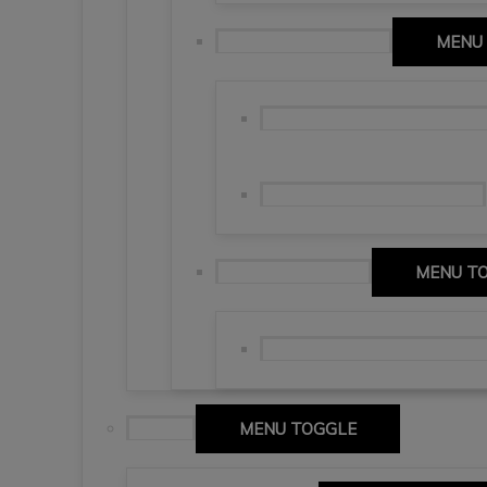
Comunidad de Madrid
MENU
Madrid, stolica, Santiago Ber
wieczór na Vallecas – Madryt
Castilla-La Mancha
MENU T
Ruta de Don Quijote – szlaki
Włochy
MENU TOGGLE