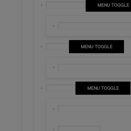
Abruzja (Abruzzo)
MENU TOGGLE
Giro di Italia 2026, Pescara i Chieti.
Basilicata
MENU TOGGLE
Matera, miasto wykute w skale 🇮
Dolina Aosty
MENU TOGGLE
Alpi Pennine. Bezkres czterotysięcz
Ancora Monte Rosa