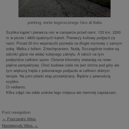
parking, meta tegorocznego Giro di Italia
Szybka kąpiel i pierwsza noc w camperze przed nami. 133 km, 2200
m w pionie i 4800 spalonych kalorii. Pierwszy kultowy podjazd za
nami. Ponad 20 km wspinaczki pozwala na długie rozmowy z samym
sobą. Walka z bólem. Zniechęceniem. Nudą. Szczególnie trudne są
odcinki gdzie nie widać kolejnego zakrętu. A takich na tym
podjeździe całkiem sporo. Ostanie kilometry otwierają na nowo
piękne perspektywy. Choć budowa ciała nie jest stricte pod góry ale
tym większą frajda z pokonanego podjazdu w całkiem dobrym
tempie. Na jutro płaski etap przewidziany. Będzie z pewnością
szybko.
Ci vediamo.
Kilka zdjęć nie odda uroków tego miejsca ale niemniej zapraszam.
Post navigation
←
Poprzedni Wpis
Następny/a Wpis
→