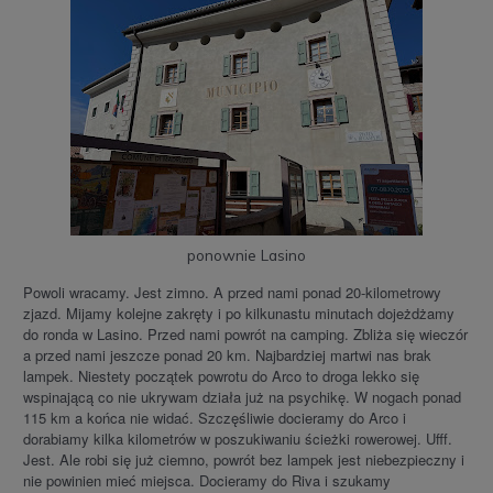
ponownie Lasino
Powoli wracamy. Jest zimno. A przed nami ponad 20-kilometrowy
zjazd. Mijamy kolejne zakręty i po kilkunastu minutach dojeżdżamy
do ronda w Lasino. Przed nami powrót na camping. Zbliża się wieczór
a przed nami jeszcze ponad 20 km. Najbardziej martwi nas brak
lampek. Niestety początek powrotu do Arco to droga lekko się
wspinającą co nie ukrywam działa już na psychikę. W nogach ponad
115 km a końca nie widać. Szczęśliwie docieramy do Arco i
dorabiamy kilka kilometrów w poszukiwaniu ścieżki rowerowej. Ufff.
Jest. Ale robi się już ciemno, powrót bez lampek jest niebezpieczny i
nie powinien mieć miejsca. Docieramy do Riva i szukamy