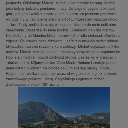
podjazdu. Odskakuje Marcin, Michał kilka metrów za mną. Michał
jako jedyny jedzie z pomiarem mocy. Do Lago di Lagolo tylko pod
górę, przejazd wzdłuż jeziora płaski a zaraz za jeziorem ponownie
wchodzimy w nachylenie średnie 8-10%. Przed nami jeszcze około
11 km. Trudy podjazdu czuję w nogach i dociera do mnie delikatne
zmęczenie. Dojeżdża do mnie Michał. Ucieka mi na kilka metrów.
Dojeżdżamy do Marcina który ma również chwile słabości. Chwila na
zdjęcia. Co prawda poza drzewami i asfaltem niewiele widać robimy
kilka zdjęć i żwawo ruszamy ku przełęczy. Michał odjeżdża na kilka
metrów. Marcin zostaje na kole i rozpoczynamy wspólną wspinaczkę.
Robi się chłodniej, powoli zachodzi słońce. Jesteśmy w granicach
1600 m.n.p.m. Mijamy tablice Viete Monte Bodone i zostaje przed
nami ostatni kilometr. Na drodze po Giro zostają napisy, Roglic,
Rogla, i jest wielką frajdą móc przez chwilę poczuć się jak członek
zawodowego peletonu. Metą. Satysfakcja i ogromna radość.
Zachodzące słońce. 1651 m.n.p.m.