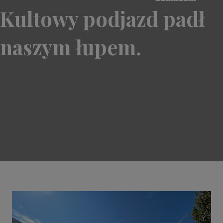
Kultowy podjazd padł
naszym łupem.