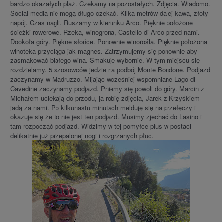
bardzo okazałych plaż. Czekamy na pozostałych. Zdjęcia. Wiadomo.
Social media nie mogą długo czekać. Kilka metrów dalej kawa, złoty
napój. Czas nagli. Ruszamy w kierunku Arco. Pięknie położone
ścieżki rowerowe. Rzeka, winogrona, Castello di Arco przed nami.
Dookoła góry. Piękne słońce. Ponownie winorośla. Pięknie położona
winoteka przyciąga jak magnes. Zatrzymujemy się ponownie aby
zasmakować białego wina. Smakuje wybornie. W tym miejscu się
rozdzielamy. 5 szosowców jedzie na podbój Monte Bondone. Podjazd
zaczynamy w Madruzzo. Mijając wcześniej wspomniane Lago di
Cavedine zaczynamy podjazd. Pniemy się powoli do góry. Marcin z
Michałem uciekają do przodu, ja robię zdjęcia, Jarek z Krzyśkiem
jadą za nami. Po kilkunastu minutach melduję się na przełęczy i
okazuje się że to nie jest ten podjazd. Musimy zjechać do Lasino i
tam rozpocząć podjazd. Widzimy w tej pomyłce plus w postaci
delikatnie już przepalonej nogi i rozgrzanych płuc.