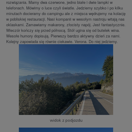
rozwiązania. Mamy dwa czerwone, jedno białe i dwie lampki w
telefonach. Mówimy o luce czyli światle. Jedziemy szybko i po kilku
minutach docieramy do campingu ale z miejsca wędrujemy na kolację
w pobliskiej restauracji. Nasi kompanii w wesołym nastroju witają nas
oklaskami. Zamawiamy makarony, złocisty napój. Jest fantastycznie.
Wieczór kończy się przed północą. Stół ugina się od butelek wina.
Wesołe humory dopisują. Pierwszy bardzo aktywny dzień za nami.
Kolejny zapowiada się równie ciekawie. Verona. Do niej jedziemy.
widok z podjazdu