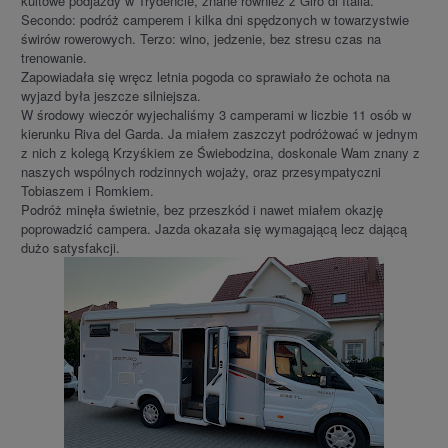
kultowe podjazdy w Trydencie, znane również z Giro di Italia.
Secondo: podróż camperem i kilka dni spędzonych w towarzystwie
świrów rowerowych. Terzo: wino, jedzenie, bez stresu czas na
trenowanie.
Zapowiadała się wręcz letnia pogoda co sprawiało że ochota na
wyjazd była jeszcze silniejsza.
W środowy wieczór wyjechaliśmy 3 camperami w liczbie 11 osób w
kierunku Riva del Garda. Ja miałem zaszczyt podróżować w jednym
z nich z kolegą Krzyśkiem ze Świebodzina, doskonale Wam znany z
naszych wspólnych rodzinnych wojaży, oraz przesympatyczni
Tobiaszem i Romkiem.
Podróż minęła świetnie, bez przeszkód i nawet miałem okazję
poprowadzić campera. Jazda okazała się wymagającą lecz dającą
dużo satysfakcji.