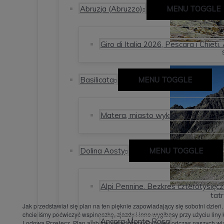
Abruzja (Abruzzo)
MENU TOGGLE
Giro di Italia 2026, Pescara i Chieti.
Basilicata
MENU TOGGLE
Matera, miasto wykute w skale 🇮
Dolina Aosty
MENU TOGGLE
Alpi Pennine. Bezkres czterotysięcz
tat
Jak przedstawiał się plan na ten pięknie zapowiadający się sobotni dzień
chcieliśmy poćwiczyć wspinaczkę, zjazdy i inne wygibasy przy użyciu lin
Ancora Monte Rosa
Lodowa Przełęcz. Plan ambitny, świadczący o tym że podczas naszych wizy