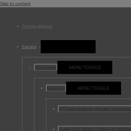
Skip to content
Strona główna
Europa
MENU TOGGLE
Hiszpania
MENU TOGGLE
Mallorca
MENU TOGGLE
🇪🇸Isla Mallorca, Alcudia, Forment
Soller, Sa Calobra, Palma de Mallorc