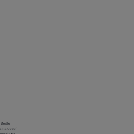
m Sedle
 a na deser
 pogody na