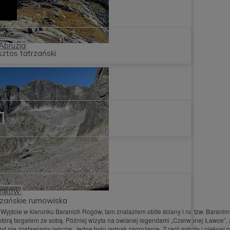
 Abruzja
sztos tatrzański

ników.
rzańskie rumowiska
. Wyjście w kierunku Baranich Rogów, tam znalazłem obite ściany i na tzw. Barani
y którą targałem ze sobą. Później wizyta na owianej legendami „Czerwonej Ławce”,
t nie zostawiamy jeńców. Jedne było jednak zagrożenie. Z racji soboty i pięknej