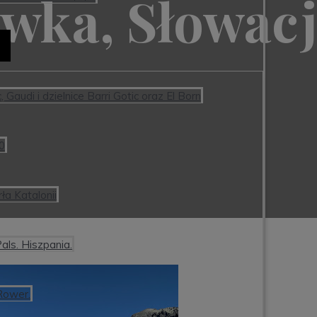
wka, Słowacj
Gaudi i dzielnice Barri Gotic oraz El Born
:0
ła Katalonii
als. Hiszpania.
Rower.