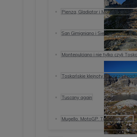
Pienza, Gladiator i Motichciello, p
San Gimigniano i Siena oraz Pienza
Montepulciano i nie tylko czyli Tos
Toskańskie klejnoty – Arezzo i zac
Tuscany again
Mugello. MotoGP. Toskania. Italia.