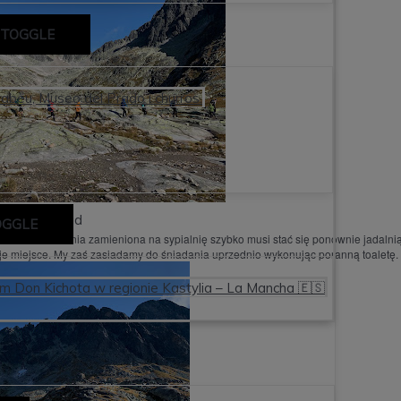
 TOGGLE
nabèu, Museo del Prado i churros.
Tatry Road
OGGLE
 pobudce. Jadalnia zamieniona na sypialnię szybko musi stać się ponownie jadalni
oje miejsce. My zaś zasiadamy do śniadania uprzednio wykonując poranną toaletę.
em Don Kichota w regionie Kastylia – La Mancha 🇪🇸