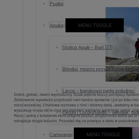
Puglia
Apulia
MENU TOGGLE
Stolica Apulii – Bari🇮🇹
Brindisi, miasto prowadzące do szc
Lecce – barokowa perła południa.
Dobra, gotowi, zwarci wychodzimy. Szlak pięknie kluczy pomiędzy Spiskim
Zdobywanie wysokości przychodzi nam bardzo sprawnie i już po kilku min
minut wcześniej. Chwilowa rozmowa z nimi i idziemy dalej. Jesteśmy w bard
wyszukuję miejsc które mogłyby stanowić elementy Baraniego Sedla. Zn
Ostuni i Locorotondo – włoskie „bia
Ricco i jedna z koleżanek które pragnie poczuć, przypomnieć sobie jak to
odnajduje drugie kolucho. Pozostali idą na przełęcz a dalej w poszukiwan
Campania
MENU TOGGLE