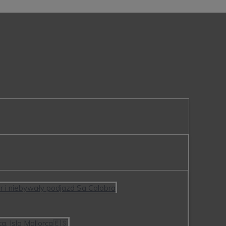
or i niebywały podjazd Sa Calobra
a. Isla Mallorca🇪🇸