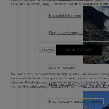
szlaku pod „Czerwoną Ławkę”, można było się spodziewać dzikich chord 
Naso del Lyskamm
Sierpniowe zmagania w masywie 
Toskania
MENU TOGGLE
Saluto Tuscany
Na Baranie Rogi nie prowadzi żaden oficjalny szlak. Sam nie wiem, następ
które są ale ich nie ma. Zresztą, wychodząc ze schroniska nie byliśmy j
z kamieni. Przed wyjściem zaczepiłem małżeństwo z dzieckiem którzy prof
Florencja, Lukka, Pisa – jednak nied
nie ma. Kilka godzin później mijaliśmy się z nimi, my wchodziliśmy na Lodo
Pisa i Lucca – marcowa odsłona