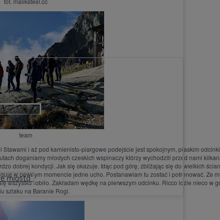
fot. maliksteel.cc
zęścia🇮🇹?!
team
i Stawami i aż pod kamienisto-piargowe podejście jest spokojnym, płaskim odcink
utach doganiamy młodych czeskich wspinaczy którzy wychodzili przed nami kilkan
zo dobrej kondycji. Jak się okazuje. Idąc pod górę, zbliżając się do wielkich ścia
ajduję w pewnym momencie jedne ucho. Postanawiam tu zostać i potrenować. Ze m
łe miasta”
 się wszystko robiło. Zakładam wędkę na pierwszym odcinku. Ricco idzie nieco w gó
iu szlaku na Baranie Rogi.