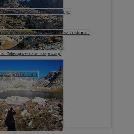
oza tym toskańskie cyprysowe aleje.
 rowerowo czyli dalej jesteśmy w Toskanii…
kańskie wojaże czas rozpocząć
Tatry sztos
hwycająca Cortona.