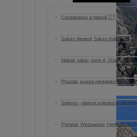
Compleanno a Napoli🇮🇹
Saluto Neapol, Saluto Italia 🇮🇹
Napoli, calcio, serie A, Stadio Di
Procida, wyspa niedaleko Neapolu. I
Salerno – klejnot południowych Wł
Pompei, Wezuwiusz, Herkulanum 