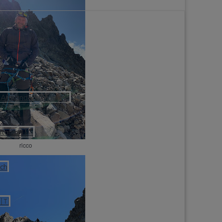
ego Armando Maradona
talia 🇮🇹
ricco
och
🇹