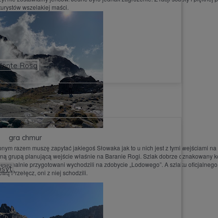
turystów wszelakiej maści.
Monte Rosa
gra chmur
nym razem muszę zapytać jakiegoś Słowaka jak to u nich jest z tymi wejściami na 
edyną grupą planującą wejście właśnie na Baranie Rogi. Szlak dobrze oznakowany 
esjonalnie przygotowani wychodzili na zdobycie „Lodowego”. A szlaku oficjalnego
osyt
wą Przełęcz, oni z niej schodzili.