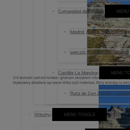
Comunidad de Madrid
MENU
Madrid, stolica, Santiago Ber
wieczór na Vallecas – Madryt
Castilla-La Mancha
MENU T
O 6 wchodzi szef schroniska i głośnym okrzykiem informuje nas o rychłej
błyskawicy składane są nasze łóżka czyli materace. Stoły wracają na sw
Ruta de Don Quijote – szlaki
Włochy
MENU TOGGLE