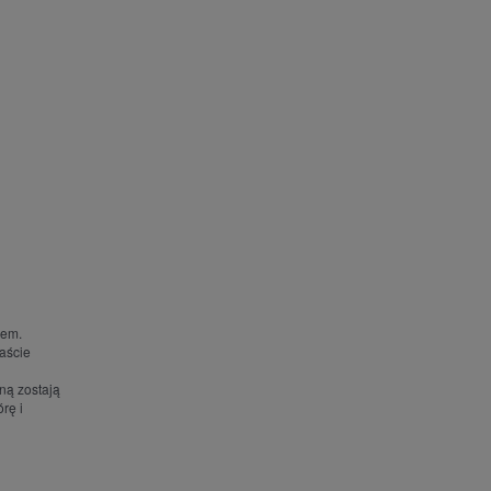
iem.
aście
n
ną zostają
rę i